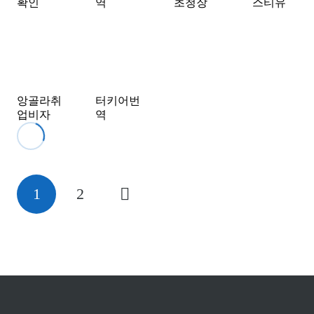
확인
역
초청장
스티유
앙골라취
터키어번
업비자
역
1
2