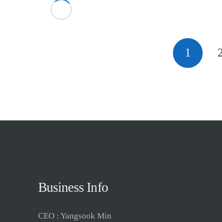
1
Business Info
CEO : Yangsook Min