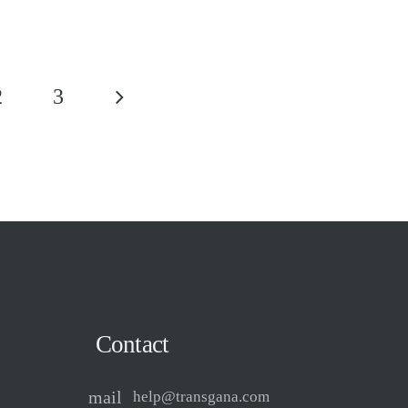
2
3
Contact
mail
help@transgana.com